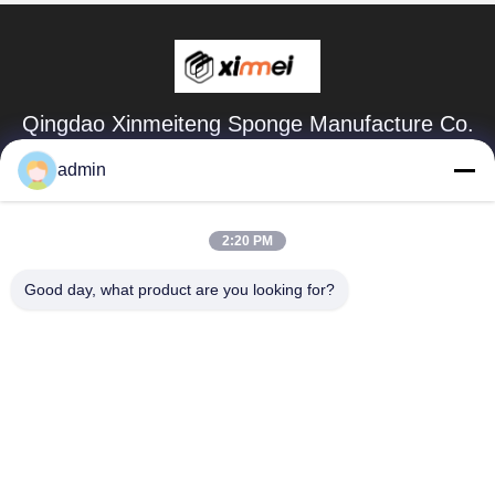
Qingdao Xinmeiteng Sponge Manufacture Co.
contact@xinmeiteng.cn
admin
86--18669710820
2:20 PM
নং 1180 জিংকাউ ইন্ডাস্ট্রিয়াল পার্কের দক্ষিণ-পূর্বে, জিংকাউ সম্প্রদায়, চেংইয়াং
জেলা, কিংডাও শহর, শানডং প্রদেশ
Good day, what product are you looking for?
চীন ভালো মানের পিইউ ফোম কাটার মেশিন সরবরাহকারী.কপিরাইট © 2023-2026
Qingdao Xinmeiteng Sponge Manufacture Co. . সব সত্ত্বসংরক্ষিত