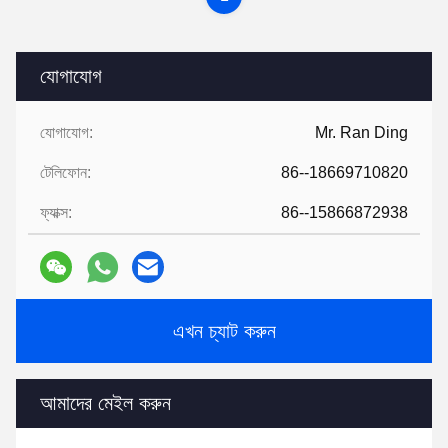
যোগাযোগ
যোগাযোগ:
Mr. Ran Ding
টেলিফোন:
86--18669710820
ফ্যাক্স:
86--15866872938
এখন চ্যাট করুন
আমাদের মেইল করুন