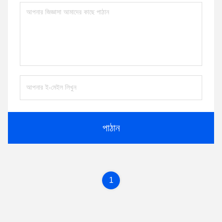
পাঠান
1