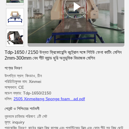
Tdp-1650 / 2150 উন্নত ফ্রিকোয়েন্সি কন্ট্রোল সঙ্গে পিইউ ফেনা কাটিং মেশিন
2mm-300mm বেধ শীট ব্যান্ড ছুরি অনুভূমিক বিভাজক মেশিন
পণ্যের বিবরণ
উৎপত্তি স্থল: কিংডাও, চীন
পরিচিতিমুলক নাম: Xinmei
সাক্ষ্যদান: CE
মডেল নম্বার: Tdp-1650/2150
দলিল:
2505 Xinmeiteng Sponge foam...ad.pdf
পেমেন্ট ও শিপিংয়ের শর্তাবলী
ন্যূনতম চাহিদার পরিমাণ: ১টি সেট
মূল্য: inquiry
প্যাকেজিং বিবরণ: কাঠের বাক্সে কিছু কাগজ এবং প্লাস্টিকের ফিল্ম এবং ফোম শীট সহ কিছু ছোট