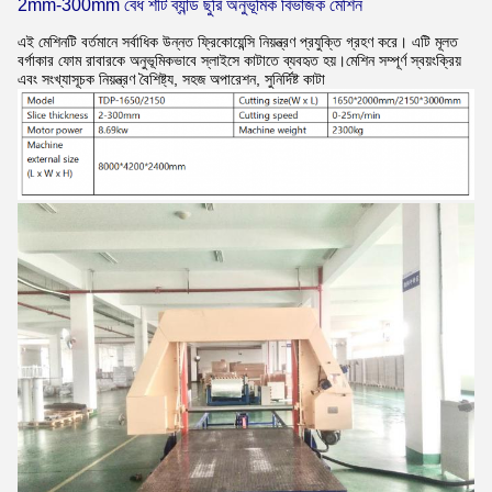
2mm-300mm বেধ শীট ব্যান্ড ছুরি অনুভূমিক বিভাজক মেশিন
এই মেশিনটি বর্তমানে সর্বাধিক উন্নত ফ্রিকোয়েন্সি নিয়ন্ত্রণ প্রযুক্তি গ্রহণ করে। এটি মূলত
বর্গাকার ফোম রাবারকে অনুভূমিকভাবে স্লাইসে কাটাতে ব্যবহৃত হয়।মেশিন সম্পূর্ণ স্বয়ংক্রিয়
এবং সংখ্যাসূচক নিয়ন্ত্রণ বৈশিষ্ট্য, সহজ অপারেশন, সুনির্দিষ্ট কাটা