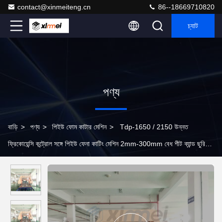
contact@xinmeiteng.cn
86--18669710820
চ্যাট
পণ্য
বাড়ি
>
পণ্য
>
পিইউ ফোম কাটার মেশিন
>
Tdp-1650 / 2150 উন্নত
ফ্রিকোয়েন্সি কন্ট্রোল সঙ্গে পিইউ ফেনা কাটিং মেশিন 2mm-300mm বেধ শীট ব্যান্ড ছুরি
অনুভূমিক বিভাজক মেশিন