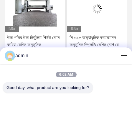
ভিডিও
ভিডিও
উচ্চ গতির উচ্চ নির্ভুলতা পিইউ ফোম
সি-৬১৮ অত্যাধুনিক ক্যারোসেল
কাটিয়া মেশিন অনুভূমিক
অনুভূমিক স্প্লিটিং মেশিন (চাপ রোল
সহ)
admin
সেরা দাম পান
সেরা দাম পান
6:02 AM
Good day, what product are you looking for?
Qingdao Xinmeiteng Sponge Manufacture Co.
contact@xinmeiteng.cn