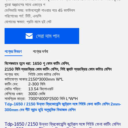
খুচরা যন্ত্রাংশের সাথে একত্রে প
ডেলিভারি সময়: ডাউনপেমেন্ট পাওয়ার পরে 45 কার্যদিবস
পরিশোধের শর্ত: টিটি, এল/সি
যোগানের ক্ষমতা: প্রতি মাসে দুই সেট
সেরা দাম পান
পণ্যের বিবরণ
পণ্যের বর্ণনা
বিশেষভাবে তুলে ধরা:
1650 পু ফোম কাটিং মেশিন
,
2150 মিমি স্বয়ংক্রিয় ফোম কাটিং মেশিন
,
সিই ফ্ল্যাট স্বয়ংক্রিয় ফোম কাটার মেশিন
পণ্যের নাম:
পিইউ ফোম কাটার মেশিন
কাটাযোগ্য আকার:
2150*3000mm W*L
কাটিং বেধ:
2-300 মিমি
মোটর শক্তি:
13.54 কিলোওয়াট
মেশিনের ওজন:
3000 কেজি
সামগ্রিক মাত্রা:
7000*4000*2500 মিমি L*W*H
Tdp-1650 / 2150 উন্নত ফ্রিকোয়েন্সি কন্ট্রোল সঙ্গে পিইউ ফেনা কাটিং মেশিন 2mm-
300mm বেধ শীট ব্যান্ড ছুরি অনুভূমিক বিভাজক মেশিন
Tdp-1650 / 2150 উন্নত ফ্রিকোয়েন্সি কন্ট্রোল সঙ্গে পিইউ ফেনা কাটিং মেশিন