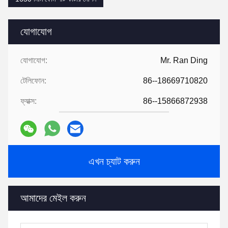
যোগাযোগ
যোগাযোগ:
Mr. Ran Ding
টেলিফোন:
86--18669710820
ফ্যাক্স:
86--15866872938
এখন চ্যাট করুন
আমাদের মেইল করুন