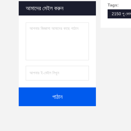
Tags:
আমাদের মেইল করুন
2150 পু ফোম 
পাঠান