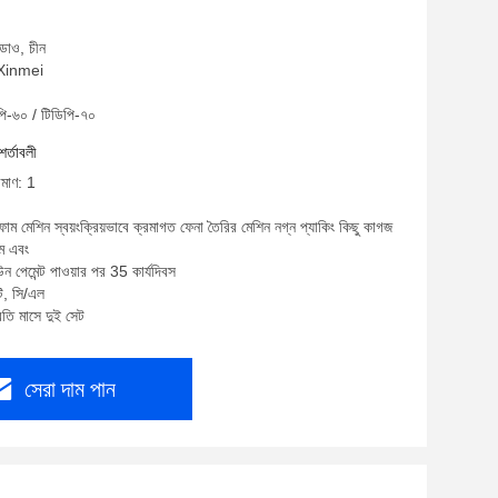
ডাও, চীন
: Xinmei
পি-৬০ / টিডিপি-৭০
শর্তাবলী
িমাণ: 1
োম মেশিন স্বয়ংক্রিয়ভাবে ক্রমাগত ফেনা তৈরির মেশিন নগ্ন প্যাকিং কিছু কাগজ
্ম এবং
ন পেমেন্ট পাওয়ার পর 35 কার্যদিবস
টি, সি/এল
রতি মাসে দুই সেট
সেরা দাম পান