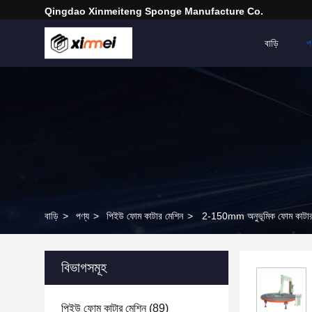
Qingdao Xinmeiteng Sponge Manufacture Co.
বাড়ি
প
বাড়ি
>
পণ্য
>
পিইউ ফোম কাটার মেশিন
>
2-150mm অনুভূমিক ফোম কাটার ম
বিভাগসমূহ
পিইউ ফোম কাটার মেশিন
(89)