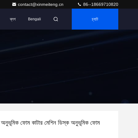
contact@xinmeiteng.cn
86--18669710820
ব্লগ
চ্যাট
Bengali
ুভূমিক ফোম কাটার মেশিন ডিস্ক অনুভূমিক ফোম