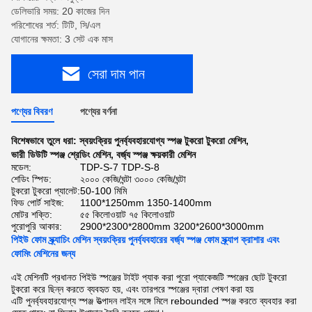
ডেলিভারি সময়: 20 কাজের দিন
পরিশোধের শর্ত: টিটি, সি/এল
যোগানের ক্ষমতা: 3 সেট এক মাস
সেরা দাম পান
পণ্যের বিবরণ
পণ্যের বর্ণনা
বিশেষভাবে তুলে ধরা:
স্বয়ংক্রিয় পুনর্ব্যবহারযোগ্য স্পঞ্জ টুকরো টুকরো মেশিন
,
ভারী ডিউটি স্পঞ্জ শ্রেডিং মেশিন
,
বর্জ্য স্পঞ্জ ক্ষয়কারী মেশিন
মডেল:
TDP-S-7 TDP-S-8
শেডিং স্পিড:
২০০০ কেজি/ঘন্টা ৩০০০ কেজি/ঘন্টা
টুকরো টুকরো প্যালেট:
50-100 মিমি
ফিড পোর্ট সাইজ:
1100*1250mm 1350-1400mm
মোটর শক্তি:
৫৫ কিলোওয়াট ৭৫ কিলোওয়াট
পুরোপুরি আকার:
2900*2300*2800mm 3200*2600*3000mm
পিইউ ফোম স্ক্র্যাচিং মেশিন স্বয়ংক্রিয় পুনর্ব্যবহারের বর্জ্য স্পঞ্জ ফোম স্ক্র্যাপ ক্রাশার এবং
ফোমিং মেশিনের জন্য
এই মেশিনটি প্রধানত পিইউ স্পঞ্জের টাইট প্যাক করা পুরো প্যাকেজটি স্পঞ্জের ছোট টুকরো
টুকরো করে ছিন্ন করতে ব্যবহৃত হয়, এবং তারপরে স্পঞ্জের দ্বারা পেষণ করা হয়
এটি পুনর্ব্যবহারযোগ্য স্পঞ্জ উত্পাদন লাইন সঙ্গে মিলে rebounded স্পঞ্জ করতে ব্যবহার করা