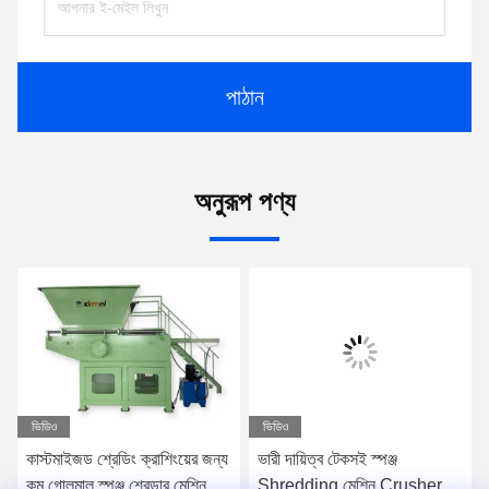
পাঠান
অনুরূপ পণ্য
ভিডিও
ভিডিও
কাস্টমাইজড শ্রেডিং ক্রাশিংয়ের জন্য
ভারী দায়িত্ব টেকসই স্পঞ্জ
কম গোলমাল স্পঞ্জ শ্রেডার মেশিন
Shredding মেশিন Crusher,