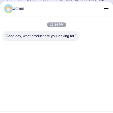
Crushing Foam PE EVA
admin
EPE
সেরা দাম পান
সেরা দাম পান
12:14 PM
Good day, what product are you looking for?
Qingdao Xinmeiteng Sponge Manufacture Co.
contact@xinmeiteng.cn
86--18669710820
নং 1180 জিংকাউ ইন্ডাস্ট্রিয়াল পার্কের দক্ষিণ-পূর্বে, জিংকাউ সম্প্রদায়, চেংইয়াং
জেলা, কিংডাও শহর, শানডং প্রদেশ