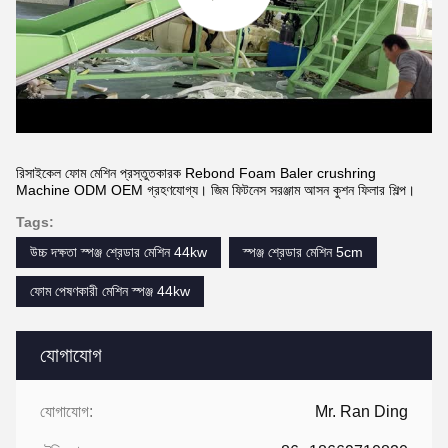
রিসাইকেল ফোম মেশিন প্রস্তুতকারক Rebond Foam Baler crushring
Machine ODM OEM গ্রহণযোগ্য। জিম ফিটনেস সরঞ্জাম আসন কুশন ফিলার শিল্প।
Tags:
উচ্চ দক্ষতা স্পঞ্জ শ্রেডার মেশিন 44kw
স্পঞ্জ শ্রেডার মেশিন 5cm
ফোম পেষণকারী মেশিন স্পঞ্জ 44kw
যোগাযোগ
যোগাযোগ:
Mr. Ran Ding