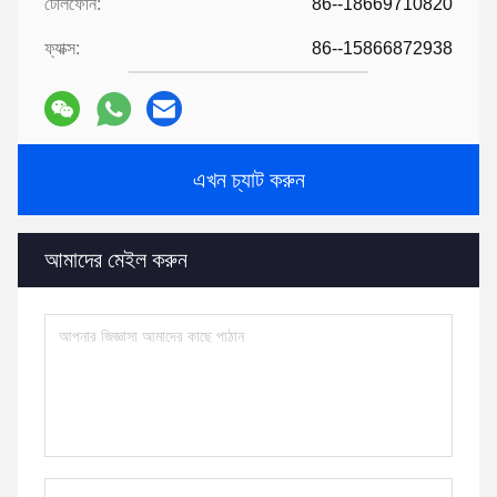
টেলিফোন:
86--18669710820
ফ্যাক্স:
86--15866872938
এখন চ্যাট করুন
আমাদের মেইল করুন